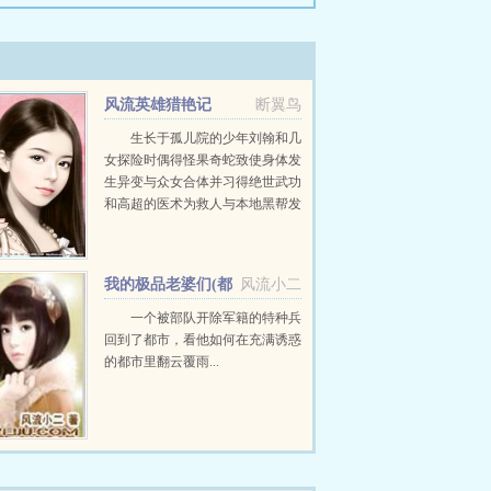
风流英雄猎艳记
断翼鸟
生长于孤儿院的少年刘翰和几
女探险时偶得怪果奇蛇致使身体发
生异变与众女合体并习得绝世武功
和高超的医术为救人与本地黑帮发
生冲突得贵人相助将其剿灭因而得
罪日本黑道。参加中学生风采大赛
获得保送大学机会。上大学时接受
我的极品老婆们(都
风流小二
军方秘训后...
市特种兵)
一个被部队开除军籍的特种兵
回到了都市，看他如何在充满诱惑
的都市里翻云覆雨...