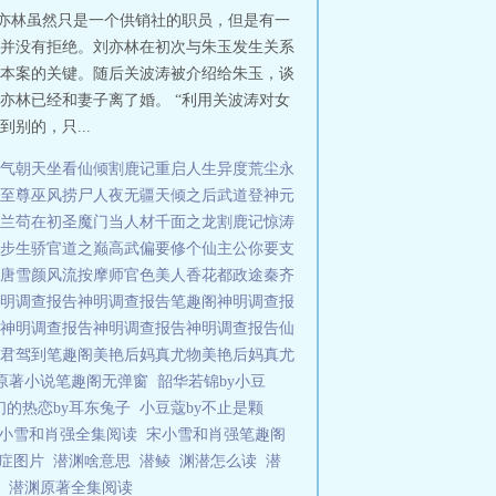
刘亦林虽然只是一个供销社的职员，但是有一
并没有拒绝。刘亦林在初次与朱玉发生关系
本案的关键。随后关波涛被介绍给朱玉，谈
亦林已经和妻子离了婚。 “利用关波涛对女
别的，只...
气朝天
坐看仙倾
割鹿记
重启人生
异度荒尘
永
至尊
巫风
捞尸人
夜无疆
天倾之后
武道登神
元
兰
苟在初圣魔门当人材
千面之龙
割鹿记
惊涛
步生骄
官道之巅
高武偏要修个仙
主公你要支
唐雪颜
风流按摩师
官色美人香
花都政途
秦齐
明调查报告
神明调查报告笔趣阁
神明调查报
神明调查报告
神明调查报告
神明调查报告
仙
君驾到笔趣阁
美艳后妈真尤物
美艳后妈真尤
原著小说笔趣阁无弹窗
韶华若锦by小豆
们的热恋by耳东兔子
小豆蔻by不止是颗
小雪和肖强全集阅读
宋小雪和肖强笔趣阁
渊症图片
潜渊啥意思
潜鲮
渊潜怎么读
潜
的
潜渊原著全集阅读