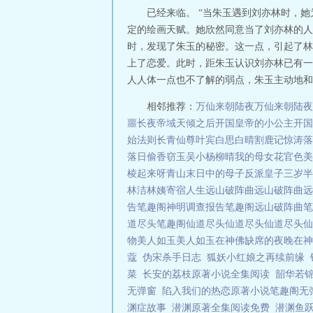
已经来临。 “当朱玉遇到刘亦林时，
定的绘画天赋。她欣然同意当了刘亦林的人
时，发现了朱玉的秘密。这一点，引起了林
上了恋爱。此时，距朱玉认识刘亦林已有一
人人体一点也不了解的弱点，朱玉主动地和
相邻推荐：
万仙来朝陆夜
万仙来朝陆夜
噩长夜
帝域
天倾之后
开国皇帝的小公主
开国
始法则
长青仙尊
叶宾白思白晴
割鹿记
惊涛落
落日
偷香窃玉
吴小杨柳晴
我的母女花
官色美
棱起来呀
青山
末日中的母子
反派皇子三岁半
林洁林姨寄宿人生
远山破阵曲
远山破阵曲
远
告笔趣阁
神明调查报告笔趣阁
远山破阵曲笔
道尽头笔趣阁
仙道尽头
仙道尽头
仙道尽头
仙
物
美人如玉
美人如玉
在神佛缺席的夜晚
在神
蔻
伪宋杀手日志
狐妖小红娘之再续前缘
菜
长安的荔枝原著小说全集阅读
韶华若
无弹窗
陷入我们的热恋原著小说笔趣阁无
渊症故事
潜渊原著全集阅读免费
潜渊鱼