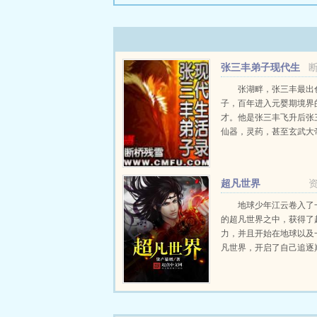
张三丰弟子现代生
活录
张湖畔，张三丰最出
子，百年进入元婴期境界
才。他是张三丰飞升后张
仙器，灵药，甚至玄武大
境的唯一继承者，也是武
者。在张三丰飞升后，奉
修行。大学生，酒吧服务
超凡世界
工人不同的身份，...
地球少年江云卷入了
的超凡世界之中，获得了
力，并且开始在地球以及
凡世界，开启了自己追逐
凡旅程。VIP。全订阅可
证。普通。（ps已经完本神卡