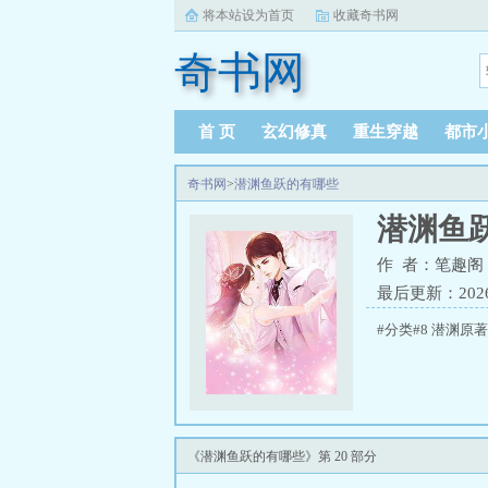
将本站设为首页
收藏奇书网
奇书网
首 页
玄幻修真
重生穿越
都市
奇书网
>
潜渊鱼跃的有哪些
潜渊鱼
作 者：笔趣阁
最后更新：2026-0
#分类#8 潜渊原
《潜渊鱼跃的有哪些》第 20 部分