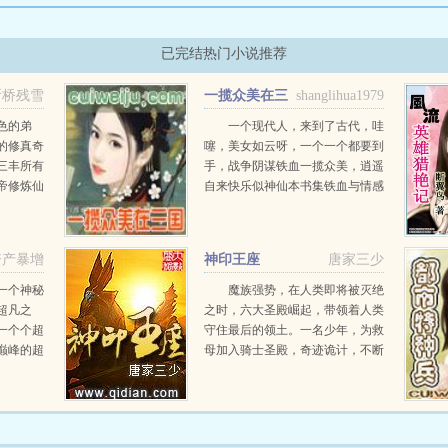
已完结热门小说推荐
断桥残雪
一揽众美在三
shanglihua1979
国
色的弟
一个现代人，来到了古代，哇
的修真奇
噻，美女如云呀，一个一个都要到
三丰所有
手，战争阴谋铁血一揽众美，逍遥
帝修炼仙
自来快乐似神仙本书集铁血与情感
当派最高
于一身为三国类中佳品。...
师命下山
员，普通
资产暴增
神印王座
唐家三少
一个神秘
魔族强势，在人类即将被灭绝
超凡之
之时，六大圣殿崛起，带领着人类
一个个超
守住最后的领土。一名少年，为救
巅峰的超
母加入骑士圣殿，奇迹诡计，不断
入，要验
在他身上上演。在这人类六大圣殿
...
与魔族七十二柱魔神相互倾轧的世
界，他能否登上象征着骑士最高荣
耀的神印王座？...