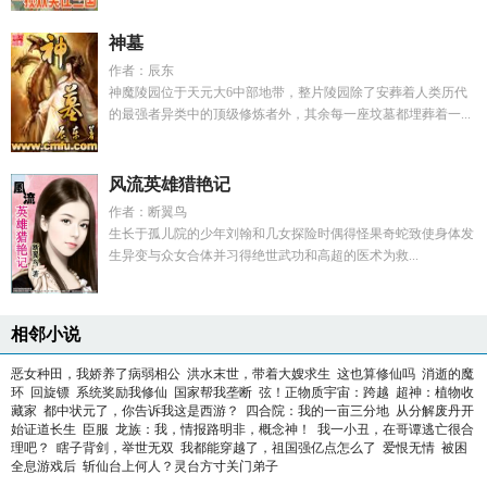
神墓
作者：辰东
神魔陵园位于天元大6中部地带，整片陵园除了安葬着人类历代
的最强者异类中的顶级修炼者外，其余每一座坟墓都埋葬着一...
风流英雄猎艳记
作者：断翼鸟
生长于孤儿院的少年刘翰和几女探险时偶得怪果奇蛇致使身体发
生异变与众女合体并习得绝世武功和高超的医术为救...
相邻小说
恶女种田，我娇养了病弱相公
洪水末世，带着大嫂求生
这也算修仙吗
消逝的魔
环
回旋镖
系统奖励我修仙
国家帮我垄断
弦！正物质宇宙：跨越
超神：植物收
藏家
都中状元了，你告诉我这是西游？
四合院：我的一亩三分地
从分解废丹开
始证道长生
臣服
龙族：我，情报路明非，概念神！
我一小丑，在哥谭逃亡很合
理吧？
瞎子背剑，举世无双
我都能穿越了，祖国强亿点怎么了
爱恨无情
被困
全息游戏后
斩仙台上何人？灵台方寸关门弟子