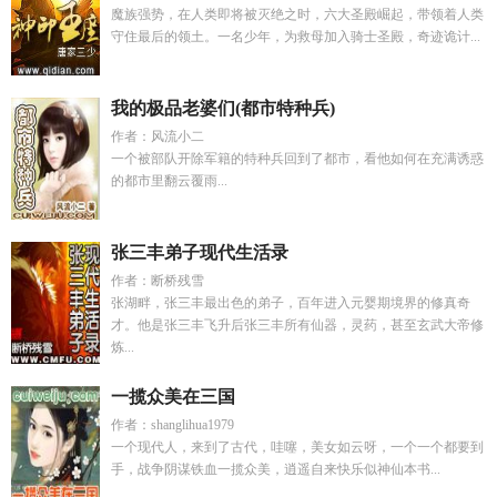
魔族强势，在人类即将被灭绝之时，六大圣殿崛起，带领着人类
守住最后的领土。一名少年，为救母加入骑士圣殿，奇迹诡计...
我的极品老婆们(都市特种兵)
作者：风流小二
一个被部队开除军籍的特种兵回到了都市，看他如何在充满诱惑
的都市里翻云覆雨...
张三丰弟子现代生活录
作者：断桥残雪
张湖畔，张三丰最出色的弟子，百年进入元婴期境界的修真奇
才。他是张三丰飞升后张三丰所有仙器，灵药，甚至玄武大帝修
炼...
一揽众美在三国
作者：shanglihua1979
一个现代人，来到了古代，哇噻，美女如云呀，一个一个都要到
手，战争阴谋铁血一揽众美，逍遥自来快乐似神仙本书...