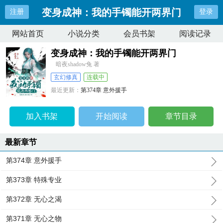
变身成神：我的手镯能开两界门
注册
登录
网站首页
小说分类
会员书架
阅读记录
变身成神：我的手镯能开两界门
暗夜shadow兔 著
玄幻修真
连载中
最近更新：
第374章 意外援手
更新时间：
2025-12-25 04:02:30
加入书架
开始阅读
章节目录
最新章节
第374章 意外援手
第373章 特殊专业
第372章 无心之渴
第371章 无心之物